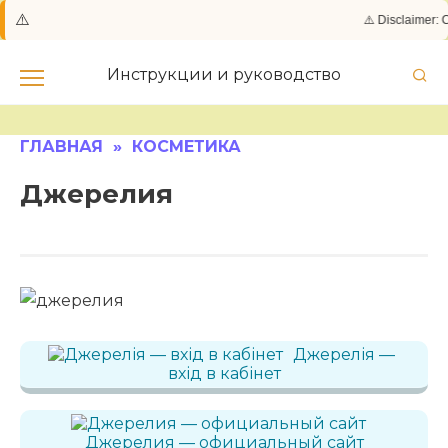
⚠️
⚠️ Disclaimer: С
Skip
to
Инструкции и руководство
content
ГЛАВНАЯ
»
КОСМЕТИКА
Джерелия
Джерелія —
вхід в кабінет
Джерелия — официальный сайт