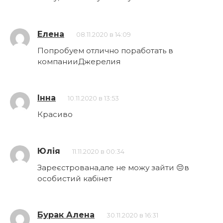
Елена
08.11.2020 в 14:09
Попробуем отлично поработать в
компанииДжерелия
Інна
10.11.2020 в 13:53
Красиво
Юлія
11.11.2020 в 00:34
Зареєстрована,але не можу зайти 😔в
особистий кабінет
Бурак Алена
30.11.2020 в 16:31