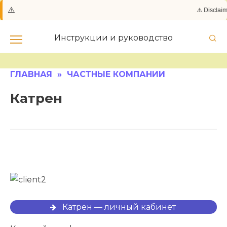
⚠️
⚠️ Disclai
Skip
to
Инструкции и руководство
content
ГЛАВНАЯ
»
ЧАСТНЫЕ КОМПАНИИ
Катрен
Катрен — личный кабинет