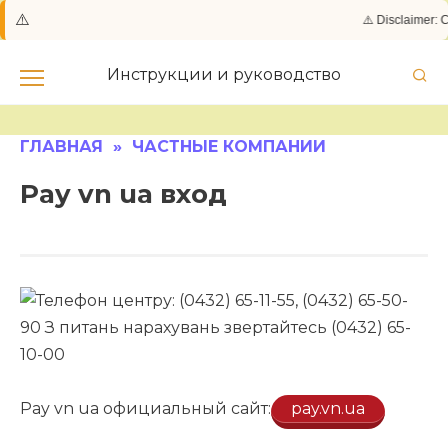
⚠️
⚠️ Disclaimer: 
Skip
to
Инструкции и руководство
content
ГЛАВНАЯ
»
ЧАСТНЫЕ КОМПАНИИ
Pay vn ua вход
Pay vn ua официальный сайт:
pay.vn.ua