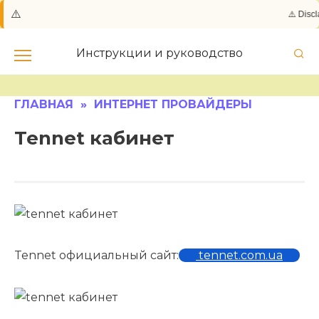
⚠️
⚠️ Discl
Skip
to
Инструкции и руководство
content
ГЛАВНАЯ
»
ИНТЕРНЕТ ПРОВАЙДЕРЫ
Tennet кабинет
Tennet официальный сайт:
tennet.com.ua