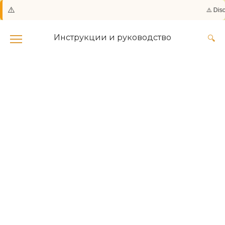
⚠️
⚠️ Discl
Skip
to
Инструкции и руководство
content