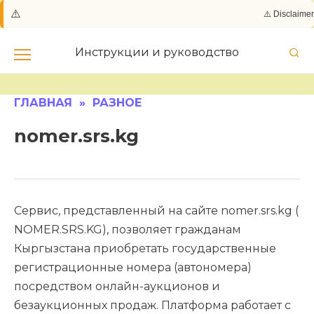
⚠️
⚠️ Disclaimer:
Skip
to
Инструкции и руководство
content
ГЛАВНАЯ
»
РАЗНОЕ
nomer.srs.kg
Сервис, представленный на сайте nomer.srs.kg (​
NOMER.SRS.KG), позволяет гражданам
Кыргызстана приобретать государственные
регистрационные номера (автономера)
посредством онлайн-аукционов и
безаукционных продаж. Платформа работает с